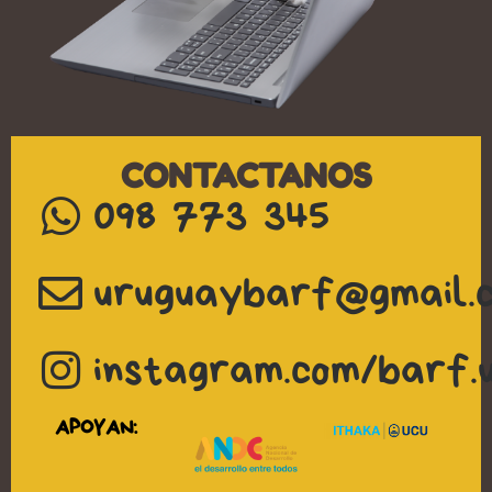
CONTACTANOS
098 773 345
uruguaybarf@gmail.
instagram.com/barf.
APOYAN: