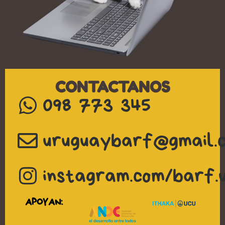
CONTACTANOS
098 773 345
uruguaybarf@gmail.
instagram.com/barf.
APOYAN: